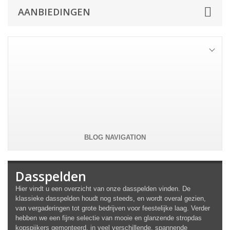
AANBIEDINGEN
Crèmekleurige cummerbund
Champagnekleurige cummerbund set met...
-30%
32,91 €
47,01 €
Alle aanbiedingen
BLOG NAVIGATION
Dasspelden
Hier vindt u een overzicht van onze dasspelden vinden. De
klassieke dasspelden houdt nog steeds, en wordt overal gezien,
van vergaderingen tot grote bedrijven voor feestelijke laag. Verder
hebben we een fijne selectie van mooie en glanzende stropdas
kopspijkers gemonteerd, in veel verschillende, spannende