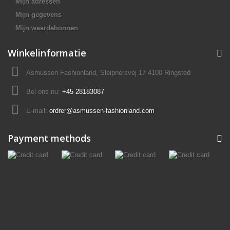
Mijn adressen
Mijn gegevens
Mijn waardebonnen
Winkelinformatie
Asmussen Fashionland, Sleipnersvej 17 4100 Ringsted
Bel ons nu:
+45 28183087
E-mail:
ordrer@asmussen-fashionland.com
Payment methods