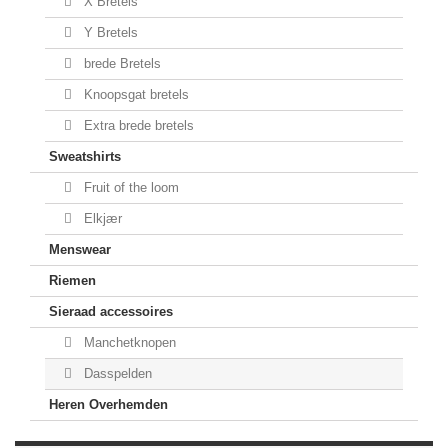
X Bretels
Y Bretels
brede Bretels
Knoopsgat bretels
Extra brede bretels
Sweatshirts
Fruit of the loom
Elkjær
Menswear
Riemen
Sieraad accessoires
Manchetknopen
Dasspelden
Heren Overhemden