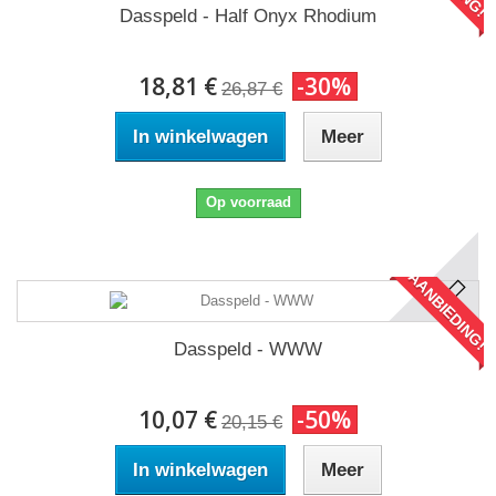
Dasspeld - Half Onyx Rhodium
18,81 €
-30%
26,87 €
In winkelwagen
Meer
Op voorraad
AANBIEDING!
Dasspeld - WWW
10,07 €
-50%
20,15 €
In winkelwagen
Meer