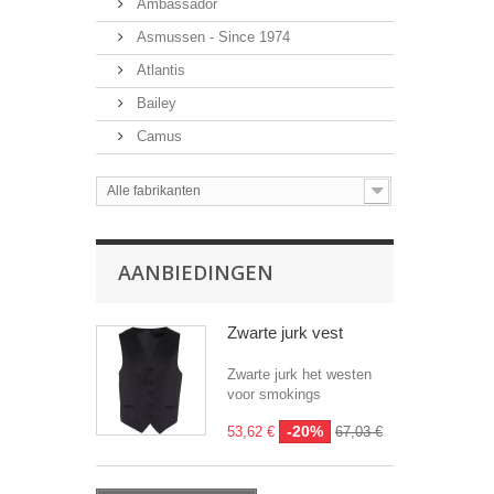
Ambassador
Asmussen - Since 1974
Atlantis
Bailey
Camus
Alle fabrikanten
AANBIEDINGEN
Zwarte jurk vest
Zwarte jurk het westen
voor smokings
-20%
53,62 €
67,03 €