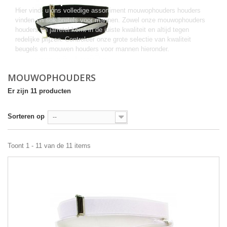
Hier vindt u ons volledige assortiment mouwophouders houders
vinden en sok bretels voor mannen. Zowel onze mouwophouders
houders en jarretel komt in de juiste kwaliteit en altijd tegen
redelijke prijzen. Controleer onze grote selectie van kwaliteit
beugels en mouwen houders voor mannen hieronder.
MOUWOPHOUDERS
Er zijn 11 producten
Sorteren op
--
Toont 1 - 11 van de 11 items