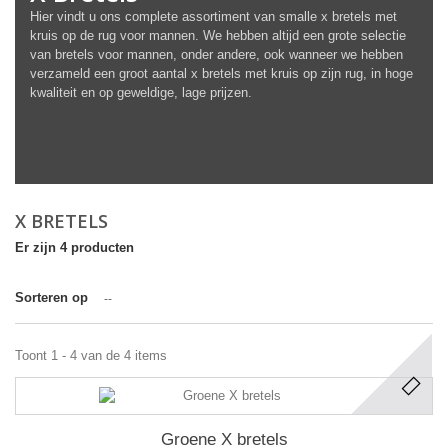
Hier vindt u ons complete assortiment van smalle x bretels met
kruis op de rug voor mannen. We hebben altijd een grote selectie
van bretels voor mannen, onder andere, ook wanneer we hebben
verzameld een groot aantal x bretels met kruis op zijn rug, in hoge
kwaliteit en op geweldige, lage prijzen.
X BRETELS
Er zijn 4 producten
Sorteren op
--
Toont 1 - 4 van de 4 items
Groene X bretels