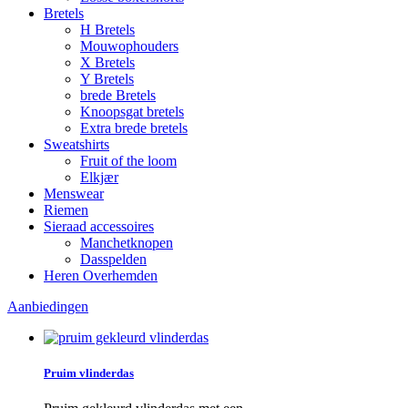
Bretels
H Bretels
Mouwophouders
X Bretels
Y Bretels
brede Bretels
Knoopsgat bretels
Extra brede bretels
Sweatshirts
Fruit of the loom
Elkjær
Menswear
Riemen
Sieraad accessoires
Manchetknopen
Dasspelden
Heren Overhemden
Aanbiedingen
Pruim vlinderdas