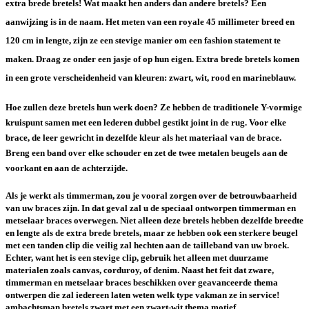
extra brede bretels! Wat maakt hen anders dan andere bretels? Een
aanwijzing is in de naam. Het meten van een royale 45 millimeter breed en
120 cm in lengte, zijn ze een stevige manier om een fashion statement te
maken. Draag ze onder een jasje of op hun eigen. Extra brede bretels komen
in een grote verscheidenheid van kleuren: zwart, wit, rood en marineblauw.
Hoe zullen deze bretels hun werk doen? Ze hebben de traditionele Y-vormige
kruispunt samen met een lederen dubbel gestikt joint in de rug. Voor elke
brace, de leer gewricht in dezelfde kleur als het materiaal van de brace.
Breng een band over elke schouder en zet de twee metalen beugels aan de
voorkant en aan de achterzijde.
Als je werkt als timmerman, zou je vooral zorgen over de betrouwbaarheid
van uw braces zijn. In dat geval zal u de speciaal ontworpen timmerman en
metselaar braces overwegen. Niet alleen deze bretels hebben dezelfde breedte
en lengte als de extra brede bretels, maar ze hebben ook een sterkere beugel
met een tanden clip die veilig zal hechten aan de tailleband van uw broek.
Echter, want het is een stevige clip, gebruik het alleen met duurzame
materialen zoals canvas, corduroy, of denim. Naast het feit dat zware,
timmerman en metselaar braces beschikken over geavanceerde thema
ontwerpen die zal iedereen laten weten welk type vakman ze in service!
ambachtsman bretels zwart met een zwart-wit thema motief.