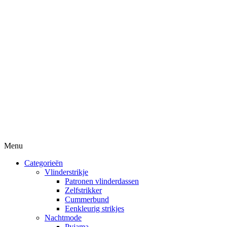
Menu
Categorieën
Vlinderstrikje
Patronen vlinderdassen
Zelfstrikker
Cummerbund
Eenkleurig strikjes
Nachtmode
Pyjama