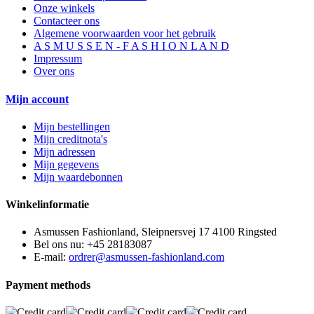
Onze winkels
Contacteer ons
Algemene voorwaarden voor het gebruik
A S M U S S E N - F A S H I O N L A N D
Impressum
Over ons
Mijn account
Mijn bestellingen
Mijn creditnota's
Mijn adressen
Mijn gegevens
Mijn waardebonnen
Winkelinformatie
Asmussen Fashionland, Sleipnersvej 17 4100 Ringsted
Bel ons nu:
+45 28183087
E-mail:
ordrer@asmussen-fashionland.com
Payment methods