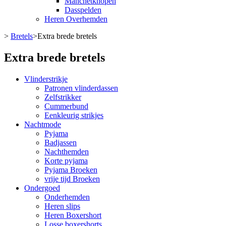
Manchetknopen
Dasspelden
Heren Overhemden
>
Bretels
>
Extra brede bretels
Extra brede bretels
Vlinderstrikje
Patronen vlinderdassen
Zelfstrikker
Cummerbund
Eenkleurig strikjes
Nachtmode
Pyjama
Badjassen
Nachthemden
Korte pyjama
Pyjama Broeken
vrije tijd Broeken
Ondergoed
Onderhemden
Heren slips
Heren Boxershort
Losse boxershorts