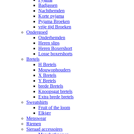
Badjassen
Nachthemden
Korte pyjama
Pyjama Broeken
vrije tijd Broeken
Ondergoed
Onderhemden
Heren slips
Heren Boxershort
Losse boxershorts
Bretels
H Bretels
Mouwophouders
X Bretels
Y Bretels
brede Bretels
Knoopsgat bretels
Extra brede bretels
Sweatshirts
Fruit of the loom
Elkjær
Menswear
Riemen
Sieraad accessoires