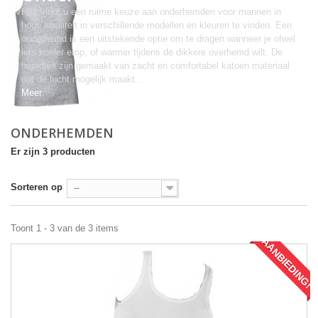
Hier vindt u een ruime keuze aan onderhemden voor mannen in
hoge kwaliteit in verschillende modellen en kleuren te vinden. Een
onderhemd is een uitstekende optie om te dragen wanneer je ofwel
iets koeler erop, of warmer tijdens de dikkere overhemd wilt. De
hemdjes zijn gemaakt van zacht en comfortabel katoen materiaal
dat de lucht mogelijk maakt...
Meer
ONDERHEMDEN
Er zijn 3 producten
Sorteren op
--
Toont 1 - 3 van de 3 items
AANBIEDING!